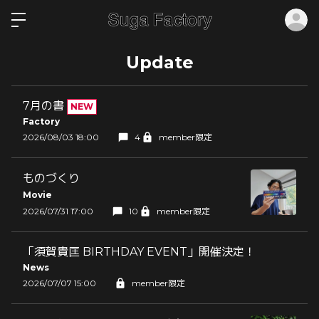
ロ
Update
7月の書
NEW
Factory
2026/08/03 18:00
4
member限定
ものづくり
Movie
2026/07/31 17:00
10
member限定
「須賀貴匡 BIRTHDAY EVENT」開催決定！
News
2026/07/07 15:00
member限定