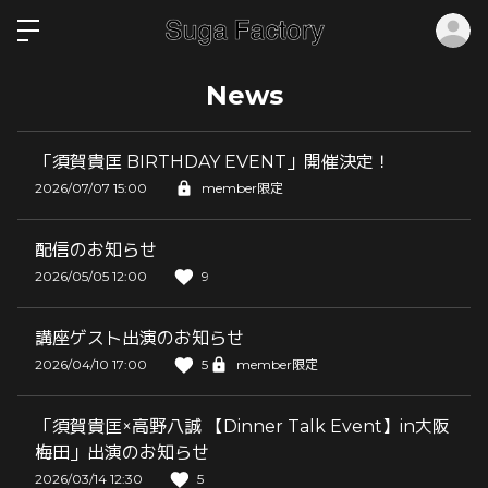
ロ
News
「須賀貴匡 BIRTHDAY EVENT」開催決定！
2026/07/07 15:00
member限定
配信のお知らせ
2026/05/05 12:00
9
講座ゲスト出演のお知らせ
2026/04/10 17:00
5
member限定
「須賀貴匡×高野八誠 【Dinner Talk Event】in大阪
梅田」出演のお知らせ
2026/03/14 12:30
5